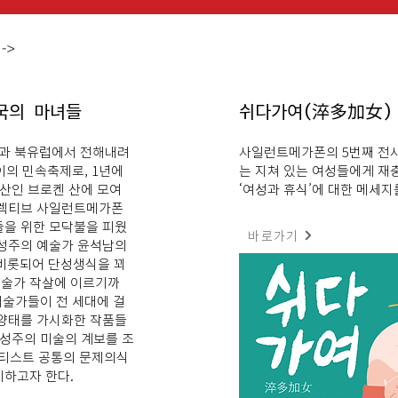
->
한국의 마녀들
쉬다가여(淬多加女
럽과 북유럽에서 전해내려
사일런트메가폰의 5번째 전시
사이의 민속축제로, 1년에
는 지쳐 있는 여성들에게 재
 산인 브로켄 산에 모여
‘여성과 휴식’에 대한 메세지
콜렉티브 사일런트메가폰
들을 위한 모닥불을 피웠
바로가기
 여성주의 예술가 윤석남의
 비롯되어 단성생식을 꾀
예술가 작살에 이르기까
 예술가들이 전 세대에 걸
 양태를 가시화한 작품들
여성주의 미술의 계보를 조
아티스트 공통의 문제의식
기하고자 한다.